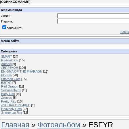
[
СФИНКСОМАНИЯ
]
Форма входа
Логин:
Пароль:
запомнить
Забыл
Меню сайта
Categories
SMART
[24]
Radiant Star
[15]
Amadej
[9]
ЛЕПРЕКОН
[106]
ENIGMA OF THE PHARAON
[17]
Florans
[28]
Pharaon Cats
[15]
ESFYR
[7]
Red Dragon
[11]
Selenasphynx
[15]
Baby Rah
[10]
Джосер
[5]
Pretty Kitty
[10]
ЛУННАЯ ОРХИДЕЯ
[1]
Heavenly Cats
[22]
Элегия де Лиз
[32]
Главная
»
Фотоальбом
» ESFYR