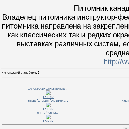
Питомник кана
Владелец питомника инструктор-фе
питомника направлена на закреплен
как классических так и редких окр
выставках различных систем, ес
средне
http://w
Фотографий в альбоме
:
7
фотосессия для журнала ...
ESFYR
наша Астория Англитер,д...
наш 
ESFYR
опять Черныш
ESFYR