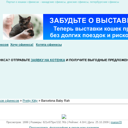
Портал о кошках сфинксах - канадские сфинксы, донские сфинксы, петербургские сфинксы
нксов
|
Хочу сфинкса!
|
Котята сфинксы
|
НКСА? ОТПРАВЬТЕ
ЗАЯВКУ НА КОТЕНКА
И ПОЛУЧИТЕ ВЫГОДНЫЕ ПРЕДЛОЖЕН
ков сфинксов
»
Pretty Kitty
» Barselona Baby Rah
Просмотров: 1699 | Размеры: 621x675px/132.7Kb | Рейтинг: 4.0/4 | Дата: 25.10.2009 |
manon70
Просмотреть фотографию в реальном размере