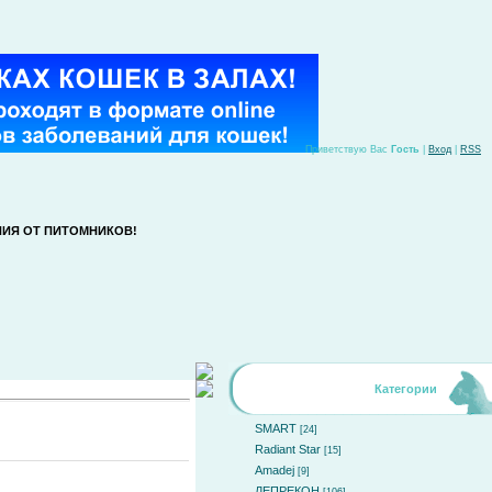
Приветствую Вас
Гость
|
Вход
|
RSS
ИЯ ОТ ПИТОМНИКОВ!
Категории
SMART
[24]
Radiant Star
[15]
Amadej
[9]
ЛЕПРЕКОН