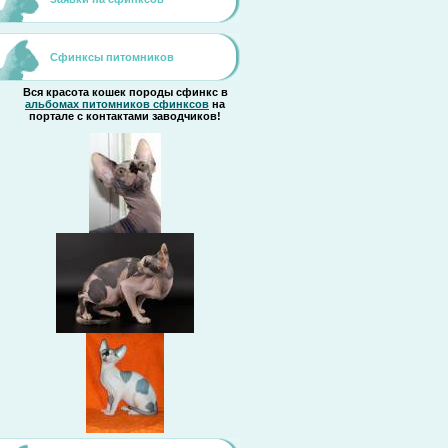
Сфинксы питомников
Вся красота кошек породы сфинкс в
альбомах питомников сфинксов
на
портале с контактами заводчиков!