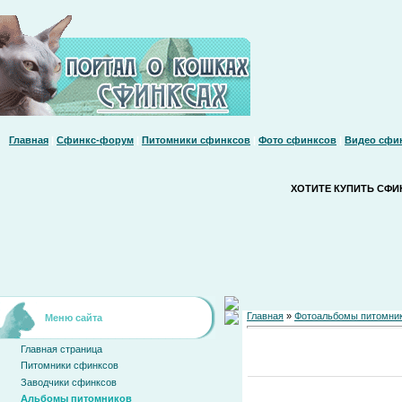
Главная
|
Сфинкс-форум
|
Питомники сфинксов
|
Фото сфинксов
|
Видео сфи
ХОТИТЕ КУПИТЬ СФИ
Главная
»
Фотоальбомы питомни
Меню сайта
Главная страница
Питомники сфинксов
Заводчики сфинксов
Альбомы питомников