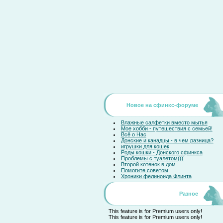
Новое на сфинкс-форуме
Влажные салфетки вместо мытья
Мое хобби - путешествия с семьей!
Всё о Нас
Донские и канадцы - в чем разница?
игрушки для кошек
Роды кошки - Донского сфинкса
Проблемы с туалетом(((
Второй котенок в дом
Помогите советом
Хроники фелиноида Флинта
Разное
This feature is for Premium users only!
This feature is for Premium users only!