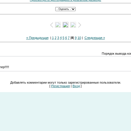
« Предыдущая
|
1
2
3
4
5
6
7
[
8
]
9
10
|
Следующая »
Порядок вывода ко
ер!!!!!
Добавлять комментарии могут только зарегистрированные пользователи.
[
Регистрация
|
Вход
]