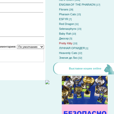
[106]
ENIGMA OF THE PHARAON
[17]
Florans
[28]
Pharaon Cats
[15]
ESFYR
[7]
Red Dragon
[11]
Selenasphynx
[15]
Baby Rah
[10]
Джосер
[5]
Pretty Kitty
[10]
мментариев:
ЛУННАЯ ОРХИДЕЯ
[1]
Heavenly Cats
[22]
Элегия де Лиз
[32]
Выставки кошек online