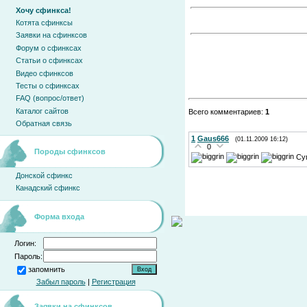
Хочу сфинкса!
Котята сфинксы
Заявки на сфинксов
Форум о сфинксах
Статьи о сфинксах
Видео сфинксов
Тесты о сфинксах
FAQ (вопрос/ответ)
Каталог сайтов
Всего комментариев:
1
Обратная связь
1
Gaus666
(01.11.2009 16:12)
0
Породы сфинксов
Суп
Донской сфинкс
Канадский сфинкс
Форма входа
Логин:
Пароль:
запомнить
Забыл пароль
|
Регистрация
Заявки на сфинксов